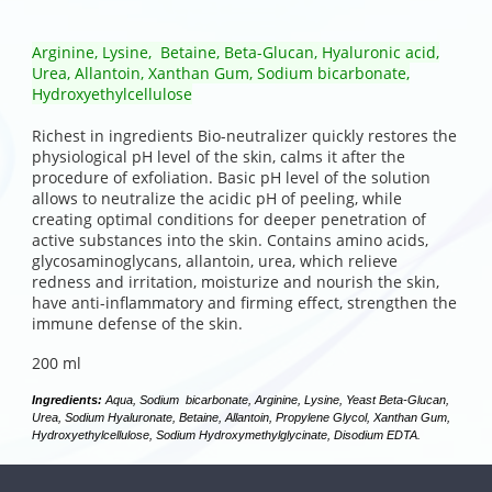
Arginine, Lysine, Betaine, Beta-Glucan, Hyaluronic acid,
Urea, Allantoin, Xanthan Gum, Sodium bicarbonate,
Hydroxyethylcellulose
Richest in ingredients Bio-neutralizer quickly restores the
physiological pH level of the skin, calms it after the
procedure of exfoliation. Basic pH level of the solution
allows to neutralize the acidic pH of peeling, while
creating optimal conditions for deeper penetration of
active substances into the skin. Contains amino acids,
glycosaminoglycans, allantoin, urea, which relieve
redness and irritation, moisturize and nourish the skin,
have anti-inflammatory and firming effect, strengthen the
immune defense of the skin.
200 ml
Ingredients:
Aqua, Sodium bicarbonate, Arginine, Lysine, Yeast Beta-Glucan,
Urea, Sodium Hyaluronate, Betaine, Allantoin, Propylene Glycol, Xanthan Gum,
Hydroxyethylcellulose, Sodium Hydroxymethylglycinate, Disodium EDTA.